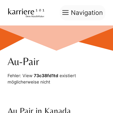
Zum
Inhalt
Navigation
springen
Au-Pair
Fehler: View
73c38fd1td
existiert
möglicherweise nicht
Au Pair in Kanada