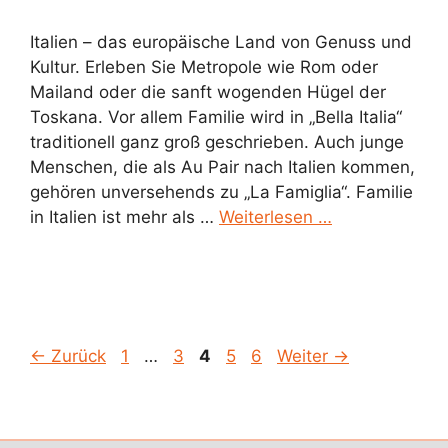
Italien – das europäische Land von Genuss und
Kultur. Erleben Sie Metropole wie Rom oder
Mailand oder die sanft wogenden Hügel der
Toskana. Vor allem Familie wird in „Bella Italia“
traditionell ganz groß geschrieben. Auch junge
Menschen, die als Au Pair nach Italien kommen,
gehören unversehends zu „La Famiglia“. Familie
in Italien ist mehr als …
Weiterlesen …
Seite
Seite
Seite
Seite
Seite
←
Zurück
1
…
3
4
5
6
Weiter
→