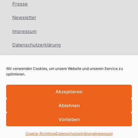
Presse
Newsletter
Impressum
Datenschutzerklärung
Cookie Richtlinie
Wir verwenden Cookies, um unsere Website und unseren Service zu
Facebook
Instagram
LinkedIn
optimieren.
Akzeptieren
Ablehnen
Copyright © International Education Network
2025
Vorlieben
Cookie-Richtlinie
Datenschutzerklärung
Impressum