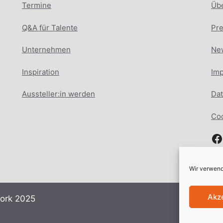
Termine
Üb
Q&A für Talente
Pr
Unternehmen
New
Inspiration
Im
Aussteller:in werden
Dat
Coo
F
Wir verwend
Akz
work 2025