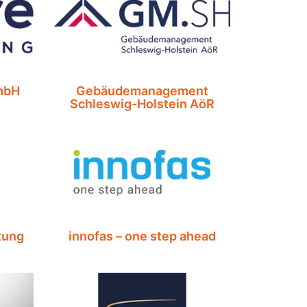
mbH
Gebäudemanagement
Schleswig-Holstein AöR
tung
innofas – one step ahead