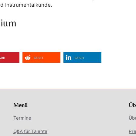
d Instrumentalkunde.
dium
ken
teilen
teilen
Menü
Üb
Termine
Üb
Q&A für Talente
Pr