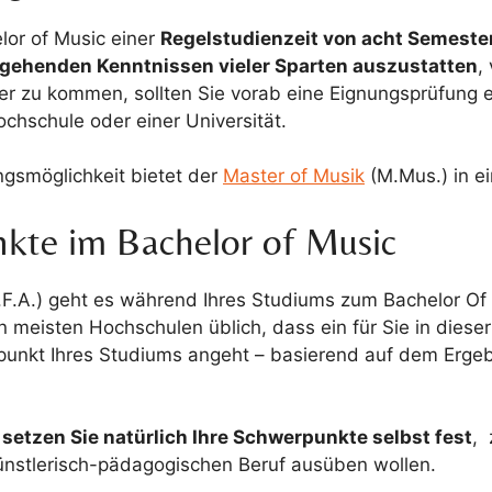
elor of Music einer
Regelstudienzeit von acht Semeste
fgehenden Kenntnissen vieler Sparten auszustatten
,
 zu kommen, sollten Sie vorab eine Eignungsprüfung ei
chschule oder einer Universität.
ngsmöglichkeit bietet der
Master of Musik
(M.Mus.) in e
kte im Bachelor of Music
B.F.A.) geht es während Ihres Studiums zum Bachelor Of
en meisten Hochschulen üblich, dass ein für Sie in diese
nkt Ihres Studiums angeht – basierend auf dem Ergebn
m
setzen Sie natürlich Ihre Schwerpunkte selbst fest
, 
ünstlerisch-pädagogischen Beruf ausüben wollen.