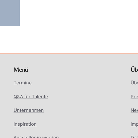
Menü
Üb
Termine
Üb
Q&A für Talente
Pr
Unternehmen
New
Inspiration
Im
Aussteller:in werden
Dat