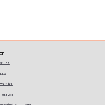
er
er uns
esse
sletter
pressum
enschutzerklärung