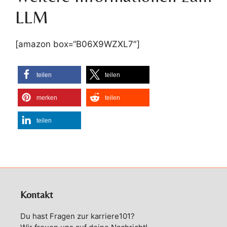
LLM
[amazon box=“B06X9WZXL7″]
teilen
teilen
merken
teilen
teilen
Kontakt
Du hast Fragen zur karriere101?