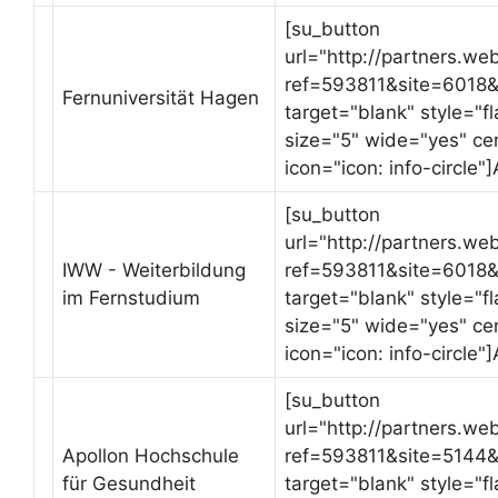
[su_button
url="http://partners.we
ref=593811&site=6018
Fernuniversität Hagen
target="blank" style="
size="5" wide="yes" ce
icon="icon: info-circle"
[su_button
url="http://partners.we
IWW - Weiterbildung
ref=593811&site=6018&
im Fernstudium
target="blank" style="
size="5" wide="yes" ce
icon="icon: info-circle"
[su_button
url="http://partners.we
Apollon Hochschule
ref=593811&site=5144
für Gesundheit
target="blank" style="