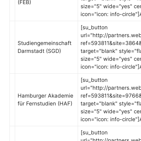
(FEB)
size="5" wide="yes" ce
icon="icon: info-circle"
[su_button
url="http://partners.we
Studiengemeinschaft
ref=593811&site=3864
Darmstadt (SGD)
target="blank" style="
size="5" wide="yes" ce
icon="icon: info-circle"
[su_button
url="http://partners.we
Hamburger Akademie
ref=593811&site=976
für Fernstudien (HAF)
target="blank" style="
size="5" wide="yes" ce
icon="icon: info-circle"
[su_button
url="http://partners.we