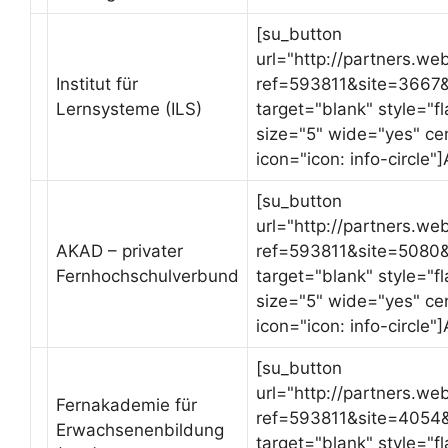
[su_button
url="http://partners.we
Institut für
ref=593811&site=3667
Lernsysteme (ILS)
target="blank" style="
size="5" wide="yes" ce
icon="icon: info-circle"
[su_button
url="http://partners.we
AKAD – privater
ref=593811&site=5080
Fernhochschulverbund
target="blank" style="
size="5" wide="yes" ce
icon="icon: info-circle"
[su_button
url="http://partners.we
Fernakademie für
ref=593811&site=405
Erwachsenenbildung
target="blank" style="