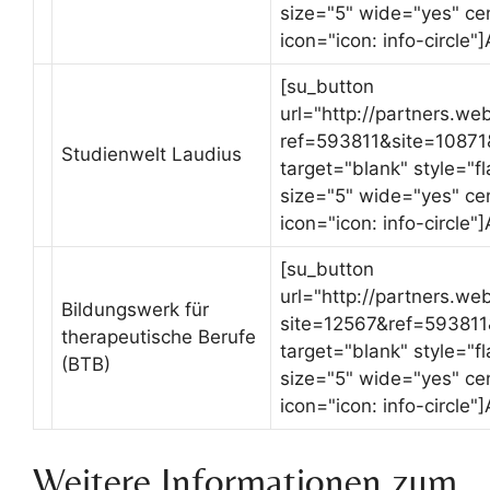
size="5" wide="yes" ce
icon="icon: info-circle"
[su_button
url="http://partners.we
ref=593811&site=10871
Studienwelt Laudius
target="blank" style="
size="5" wide="yes" ce
icon="icon: info-circle"
[su_button
url="http://partners.we
Bildungswerk für
site=12567&ref=593811
therapeutische Berufe
target="blank" style="
(BTB)
size="5" wide="yes" ce
icon="icon: info-circle"
Weitere Informationen zum