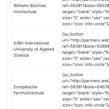
Wilhelm Büchner
ref=593811&site=5902
Hochschule
target="blank" style="
size="5" wide="yes" ce
icon="icon: info-circle"
[su_button
url="http://partners.we
IUBH International
ref=593811&site=9389
University of Applied
target="blank" style="
Science
size="5" wide="yes" ce
icon="icon: info-circle"
[su_button
url="http://partners.we
Europäische
ref=593811&site=6467
Fernhochschule
target="blank" style="
size="5" wide="yes" ce
icon="icon: info-circle"