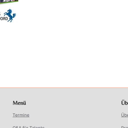
Menü
Üb
Termine
Üb
Q&A für Talente
Pr