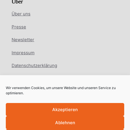
Über
Über uns
Presse
Newsletter
Impressum
Datenschutzerklärung
Cookie Richtlinie
Wir verwenden Cookies, um unsere Website und unseren Service zu
Facebook
Instagram
LinkedIn
optimieren.
Akzeptieren
Ablehnen
Copyright © International Education Network