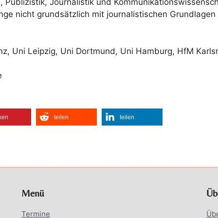
 Publizistik, Journalistik und Kommunikationswissensc
nge nicht grundsätzlich mit journalistischen Grundlagen
Mainz, Uni Leipzig, Uni Dortmund, Uni Hamburg, HfM Kar
e
ken
teilen
teilen
Menü
Üb
Termine
Üb