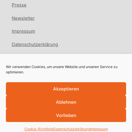
Presse
Newsletter
Impressum
Datenschutzerklärung
Cookie Richtlinie
Wir verwenden Cookies, um unsere Website und unseren Service zu
Facebook
Instagram
LinkedIn
optimieren.
Akzeptieren
Ablehnen
Copyright © International Education Network
2025
Vorlieben
Cookie-Richtlinie
Datenschutzerklärung
Impressum