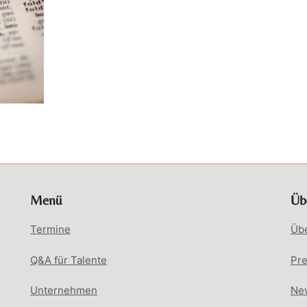
Menü
Üb
Termine
Üb
Q&A für Talente
Pr
Unternehmen
New