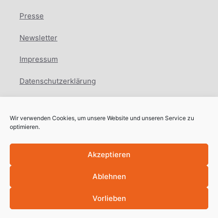
Presse
Newsletter
Impressum
Datenschutzerklärung
Cookie Richtlinie
Wir verwenden Cookies, um unsere Website und unseren Service zu
Facebook
Instagram
LinkedIn
optimieren.
Akzeptieren
Ablehnen
Copyright © International Education Network
2025
Vorlieben