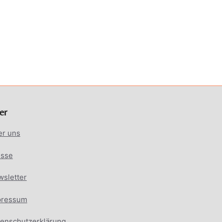
er
er uns
esse
sletter
pressum
enschutzerklärung