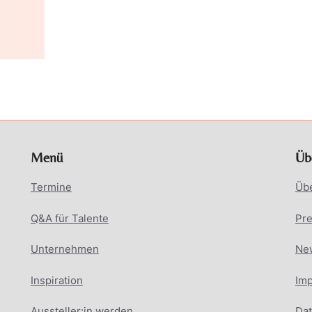
Menü
Üb
Termine
Üb
Q&A für Talente
Pr
Unternehmen
New
Inspiration
Im
Aussteller:in werden
Dat