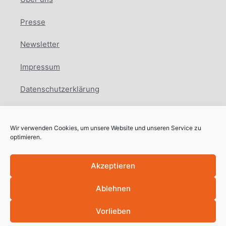
Presse
Newsletter
Impressum
Datenschutzerklärung
Cookie Richtlinie
Wir verwenden Cookies, um unsere Website und unseren Service zu
Facebook
Instagram
LinkedIn
optimieren.
Akzeptieren
Ablehnen
Copyright © International Education Network
2025
Vorlieben