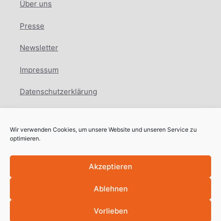
Über uns
Presse
Newsletter
Impressum
Datenschutzerklärung
Cookie Richtlinie
Wir verwenden Cookies, um unsere Website und unseren Service zu
Facebook
Instagram
LinkedIn
optimieren.
Akzeptieren
Ablehnen
Copyright © International Education Network
2025
Vorlieben