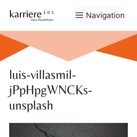
Zum
Inhalt
Navigation
springen
luis-villasmil-
jPpHpgWNCKs-
unsplash