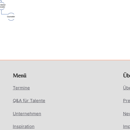
Menü
Üb
Termine
Üb
Q&A für Talente
Pr
Unternehmen
New
Inspiration
Im