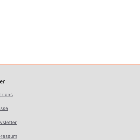
er
er uns
esse
sletter
pressum