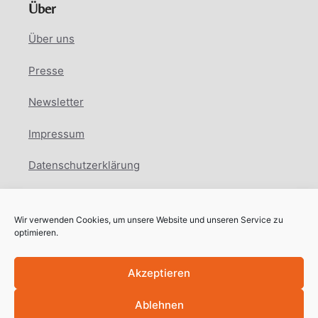
Über
Über uns
Presse
Newsletter
Impressum
Datenschutzerklärung
Cookie Richtlinie
Wir verwenden Cookies, um unsere Website und unseren Service zu
Facebook
Instagram
LinkedIn
optimieren.
Akzeptieren
Ablehnen
Copyright © International Education Network