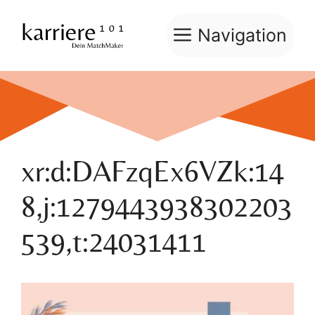
Zum
Inhalt
Navigation
springen
xr:d:DAFzqEx6VZk:14
8,j:1279443938302203
539,t:24031411