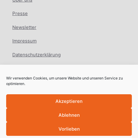
Presse
Newsletter
Impressum
Datenschutzerklärung
Cookie Richtlinie
Wir verwenden Cookies, um unsere Website und unseren Service zu
Facebook
Instagram
LinkedIn
optimieren.
Akzeptieren
Ablehnen
Copyright © International Education Network
2025
Vorlieben