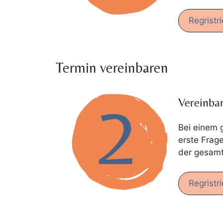
Regristr
Termin vereinbaren
Vereinba
Bei einem 
erste Frag
der gesamt
Regristr